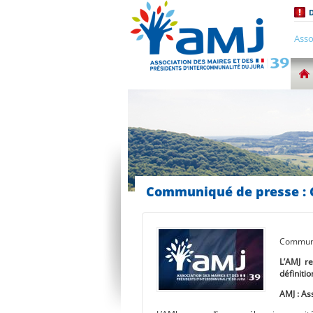
D
Asso
Communiqué de presse : 
Communi
L’AMJ r
définiti
AMJ : As