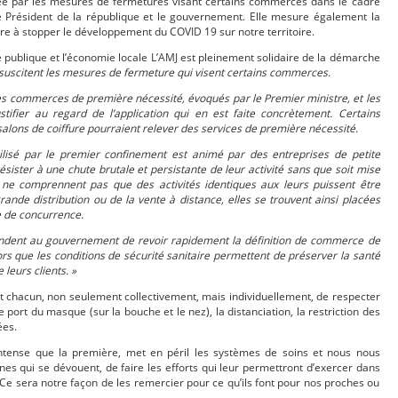
ée par les mesures de fermetures visant certains commerces dans le cadre
 Président de la république et le gouvernement. Elle mesure également la
e à stopper le développement du COVID 19 sur notre territoire.
é publique et l’économie locale L’AMJ est pleinement solidaire de la démarche
suscitent les mesures de fermeture qui visent certains commerces.
 les commerces de première nécessité, évoqués par le Premier ministre, et les
justifier au regard de l’application qui en est faite concrètement. Certains
alons de coiffure pourraient relever des services de première nécessité.
ilisé par le premier confinement est animé par des entreprises de petite
ésister à une chute brutale et persistante de leur activité sans que soit mise
ne comprennent pas que des activités identiques aux leurs puissent être
rande distribution ou de la vente à distance, elles se trouvent ainsi placées
e de concurrence.
ndent au gouvernement de revoir rapidement la définition de commerce de
lors que les conditions de sécurité sanitaire permettent de préserver la santé
leurs clients. »
t chacun, non seulement collectivement, mais individuellement, de respecter
 port du masque (sur la bouche et le nez), la distanciation, la restriction des
ées.
ntense que la première, met en péril les systèmes de soins et nous nous
nes qui se dévouent, de faire les efforts qui leur permettront d’exercer dans
 Ce sera notre façon de les remercier pour ce qu’ils font pour nos proches ou