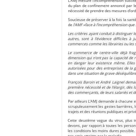
L’AMJ mesure l’incompréhension suscit
du plan de confinement annoncé par le
nécessité de prendre des mesures d’ordr
Soucieuse de préserver à la fois la sant
de
l’AMF «face à
l’incompréhension que 
Les critères ayant conduit à distinguer
autres, sont à l’évidence difficiles à 
commerces comme les librairies ou les s
Le commerce de centre-ville déjà frag
dimension qui n’ont pas la capacité de r
en danger leur existence même. Elles 
autorisées pour des entreprises de la g
dans une situation de grave déséquilibr
François Baroin et André Laignel dema
première nécessité et de l’élargir, dès 
des commerçants, de leurs salariés et de 
Par ailleurs L’AMJ demande à chacune e
scrupuleusement les gestes barrières, le
trajets et des réunions publiques et priv
Cette deuxième vague du virus, plus i
devons, par rapport à toutes les person
les conditions les moins dures possible.
nos amis atteints par la maladie