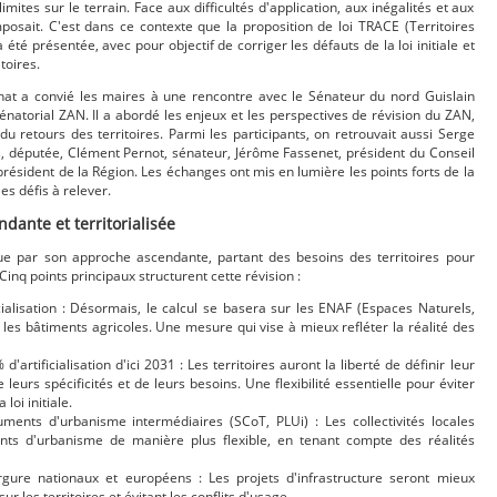
mites sur le terrain. Face aux difficultés d'application, aux inégalités et aux
imposait. C'est dans ce contexte que la proposition de loi TRACE (Territoires
 a été présentée, avec pour objectif de corriger les défauts de la loi initiale et
toires.
énat a convié les maires à une rencontre avec le Sénateur du nord Guislain
énatorial ZAN. Il a abordé les enjeux et les perspectives de révision du ZAN,
 retours des territoires. Parmi les participants, on retrouvait aussi Serge
is, députée, Clément Pernot, sénateur, Jérôme Fassenet, président du Conseil
résident de la Région. Les échanges ont mis en lumière les points forts de la
es défis à relever.
dante et territorialisée
gue par son approche ascendante, partant des besoins des territoires pour
n. Cinq points principaux structurent cette révision :
icialisation : Désormais, le calcul se basera sur les ENAF (Espaces Naturels,
t les bâtiments agricoles. Une mesure qui vise à mieux refléter la réalité des
artificialisation d'ici 2031 : Les territoires auront la liberté de définir leur
 leurs spécificités et de leurs besoins. Une flexibilité essentielle pour éviter
loi initiale.
ents d'urbanisme intermédiaires (SCoT, PLUi) : Les collectivités locales
ts d'urbanisme de manière plus flexible, en tenant compte des réalités
ergure nationaux et européens : Les projets d'infrastructure seront mieux
sur les territoires et évitant les conflits d'usage.