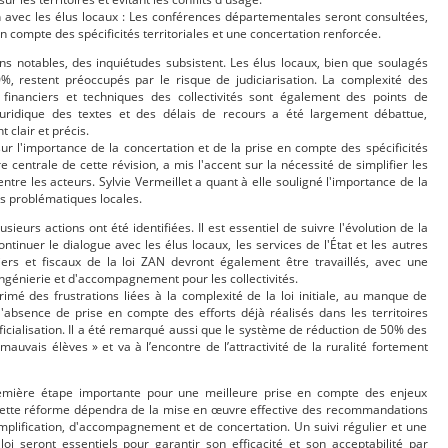
 avec les élus locaux : Les conférences départementales seront consultées,
 compte des spécificités territoriales et une concertation renforcée.
ns notables, des inquiétudes subsistent. Les élus locaux, bien que soulagés
%, restent préoccupés par le risque de judiciarisation. La complexité des
nanciers et techniques des collectivités sont également des points de
 juridique des textes et des délais de recours a été largement débattue,
 clair et précis.
sur l'importance de la concertation et de la prise en compte des spécificités
e centrale de cette révision, a mis l'accent sur la nécessité de simplifier les
ntre les acteurs. Sylvie Vermeillet a quant à elle souligné l'importance de la
es problématiques locales.
sieurs actions ont été identifiées. Il est essentiel de suivre l'évolution de la
ntinuer le dialogue avec les élus locaux, les services de l'État et les autres
iers et fiscaux de la loi ZAN devront également être travaillés, avec une
'ingénierie et d'accompagnement pour les collectivités.
imé des frustrations liées à la complexité de la loi initiale, au manque de
l'absence de prise en compte des efforts déjà réalisés dans les territoires
ificialisation. Il a été remarqué aussi que le système de réduction de 50% des
auvais élèves » et va à l’encontre de l’attractivité de la ruralité fortement
première étape importante pour une meilleure prise en compte des enjeux
e cette réforme dépendra de la mise en œuvre effective des recommandations
plification, d'accompagnement et de concertation. Un suivi régulier et une
loi seront essentiels pour garantir son efficacité et son acceptabilité par