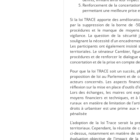
Renforcement de la concertation
permettant une meilleure prise en
Si la loi TRACE apporte des amélioratio
par la suppression de la borne de -50
procédures et le manque de moyens fi
vigilance. La question de la sécurité
soulignant la nécessité d'un encadrement
Les participants ont également insisté 
territoriales. Le sénateur Cambier, figur
procédures et de renforcer le dialogue e
concertation et de la prise en compte d
Pour que la loi TRACE soit un succès, plu
proposition de loi au Parlement et de co
acteurs concernés. Les aspects financ
réflexion sur la mise en place d'outils d
Lors des échanges, les maires ont expr
moyens financiers et techniques, et à 
ruraux en matière de limitation de l'art
droits à urbaniser est une prime aux « m
pénalisée
L’adoption de la loi Trace serait la 
territoriaux. Cependant, la réussite d
ci-dessus, notamment en matière de sim
évaluation objective de l'impact de la 