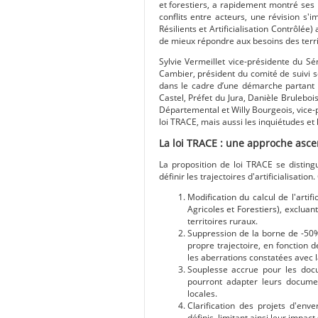
et forestiers, a rapidement montré ses li
conflits entre acteurs, une révision s'
Résilients et Artificialisation Contrôlée)
de mieux répondre aux besoins des terri
Sylvie Vermeillet vice-présidente du S
Cambier, président du comité de suivi s
dans le cadre d’une démarche partant du
Castel, Préfet du Jura, Danièle Brulebo
Départemental et Willy Bourgeois, vice-p
loi TRACE, mais aussi les inquiétudes et l
La loi TRACE : une approche ascen
La proposition de loi TRACE se distin
définir les trajectoires d'artificialisatio
Modification du calcul de l'artif
Agricoles et Forestiers), excluan
territoires ruraux.
Suppression de la borne de -50% d'
propre trajectoire, en fonction de
les aberrations constatées avec la 
Souplesse accrue pour les docum
pourront adapter leurs documen
locales.
Clarification des projets d'env
définis, limitant ainsi leur impact 