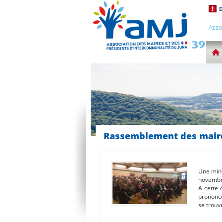
D
Asso
Rassemblement des maire
Une minu
novembr
A cette 
prononcé
se trouv