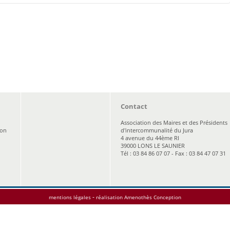
Contact
Association des Maires et des Présidents
ion
d'intercommunalité du Jura
4 avenue du 44ème RI
39000 LONS LE SAUNIER
Tél : 03 84 86 07 07 - Fax : 03 84 47 07 31
-
mentions légales
réalisation Amenothès Conception