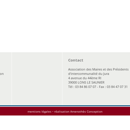
Contact
Association des Maires et des Présidents
ion
d'intercommunalité du Jura
4 avenue du 44ème RI
39000 LONS LE SAUNIER
Tél : 03 84 86 07 07 - Fax : 03 84 47 07 31
-
mentions légales
réalisation Amenothès Conception