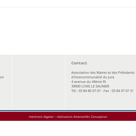
Contact
Association des Maires et des Présidents
ion
d'intercommunalité du Jura
4 avenue du 44ème RI
39000 LONS LE SAUNIER
Tél : 03 84 86 07 07 - Fax : 03 84 47 07 31
-
mentions légales
réalisation Amenothès Conception